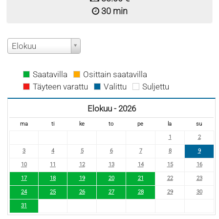
30 min
Elokuu
Saatavilla
Osittain saatavilla
Täyteen varattu
Valittu
Suljettu
Elokuu - 2026
ma
ti
ke
to
pe
la
su
1
2
3
4
5
6
7
8
9
10
11
12
13
14
15
16
17
18
19
20
21
22
23
24
25
26
27
28
29
30
31